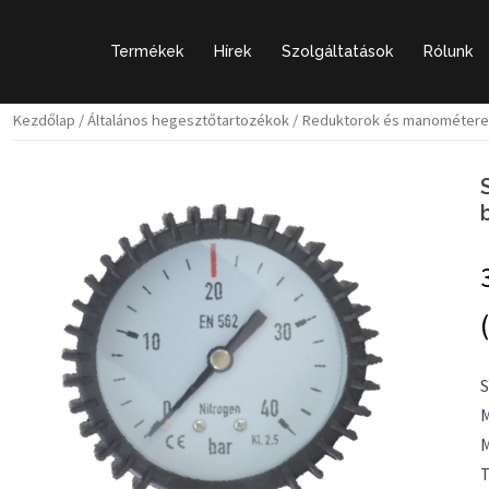
Termékek
Hírek
Szolgáltatások
Rólunk
Kezdőlap
/
Általános hegesztőtartozékok
/
Reduktorok és manométere
S
M
T