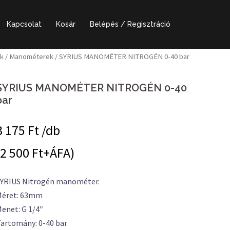
Kapcsolat
Kosár
Belépés / Regisztráció
k
/
Manométerek
/ SYRIUS MANOMÉTER NITROGÉN 0-40 bar
SYRIUS MANOMÉTER NITROGÉN 0-40
bar
3 175
Ft /db
(2 500 Ft+ÁFA)
YRIUS Nitrogén manométer.
Méret: 63mm
enet: G 1/4″
artomány: 0-40 bar