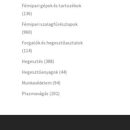
Fémipari gépek és tartozékok
(136)
Fémipari szalagfűrészlapok
(960)
Forgatók és hegesztőasztalok
(114)
Hegesztés
(388)
Hegesztőanyagok
(44)
Munkavédelem
(94)
Plazmavágás
(202)