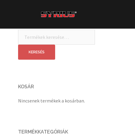
Skip
to
content
Keresés
a
következőre:
KERESÉS
KOSÁR
Nincsenek termékek a kosárban.
TERMÉKKATEGÓRIÁK