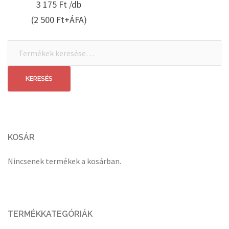
3 175
Ft /db
(2 500 Ft+ÁFA)
Keresés
a
következőre:
KERESÉS
KOSÁR
Nincsenek termékek a kosárban.
TERMÉKKATEGÓRIÁK