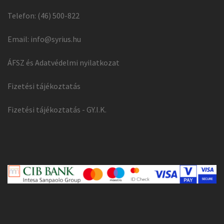
Telefon: (46) 500-822
Email:
info@syrius.hu
ÁFSZ és Adatvédelmi nyilatkozat
Fizetési tájékoztatás
Fizetési tájékoztatás - GY.I.K.