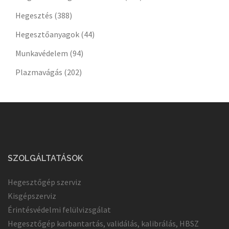
Hegesztés
(388)
Hegesztőanyagok
(44)
Munkavédelem
(94)
Plazmavágás
(202)
SZOLGÁLTATÁSOK
Hegesztőgép szerviz
Kisgépszerviz
Érintésvédelmi felülvizsgálat
Hegesztőgép karbantartás, validálás, kalibrálás, HBSZ