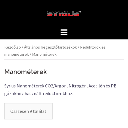
Skip
to
content
Kezdőlap
/
Általános hegesztőtartozékok
/
Reduktorok és
manométerek
/ Manométerek
Manométerek
Syrius Manométerek CO2/Argon, Nitrogén, Acetilén és PB
gázokhoz használt reduktorokhoz.
Összesen 9 találat