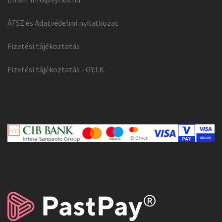
ÁFSZ és Adatvédelmi nyilatkozat
Fizetési tájékoztatás
Fizetési tájékoztatás - GY.I.K.