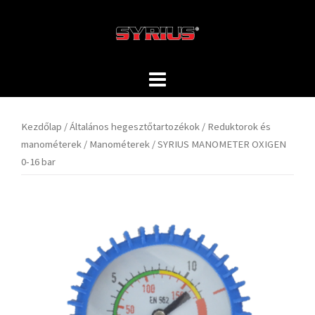
Skip
to
content
Kezdőlap
/
Általános hegesztőtartozékok
/
Reduktorok és
manométerek
/
Manométerek
/ SYRIUS MANOMETER OXIGEN
0-16 bar