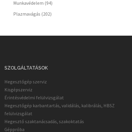
Munkavédelem
(94)
Plazmavágás
(202)
SZOLGÁLTATÁSOK
Hegesztőgép szerviz
Kisgépszerviz
Érintésvédelmi felülvizsgálat
Hegesztőgép karbantartás, validálás, kalibrálás, HBSZ
felülvizsgálat
Hegesztő szaktanácsadás, szakoktatás
Géppróba