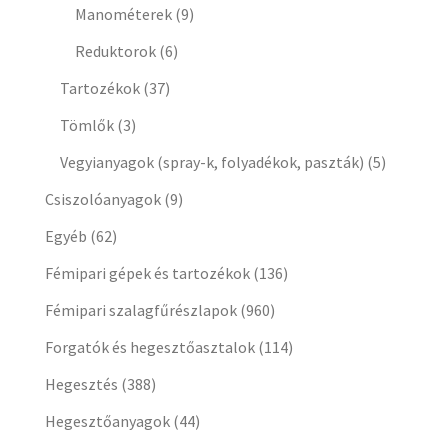
Manométerek
(9)
Reduktorok
(6)
Tartozékok
(37)
Tömlők
(3)
Vegyianyagok (spray-k, folyadékok, paszták)
(5)
Csiszolóanyagok
(9)
Egyéb
(62)
Fémipari gépek és tartozékok
(136)
Fémipari szalagfűrészlapok
(960)
Forgatók és hegesztőasztalok
(114)
Hegesztés
(388)
Hegesztőanyagok
(44)