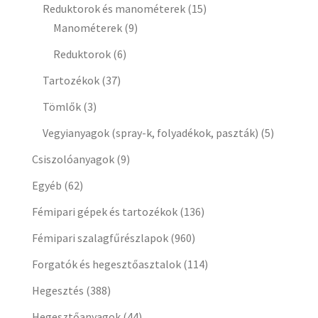
Reduktorok és manométerek
(15)
Manométerek
(9)
Reduktorok
(6)
Tartozékok
(37)
Tömlők
(3)
Vegyianyagok (spray-k, folyadékok, paszták)
(5)
Csiszolóanyagok
(9)
Egyéb
(62)
Fémipari gépek és tartozékok
(136)
Fémipari szalagfűrészlapok
(960)
Forgatók és hegesztőasztalok
(114)
Hegesztés
(388)
Hegesztőanyagok
(44)