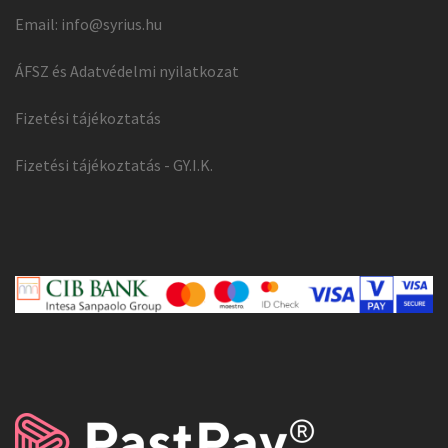
Email:
info@syrius.hu
ÁFSZ és Adatvédelmi nyilatkozat
Fizetési tájékoztatás
Fizetési tájékoztatás - GY.I.K.