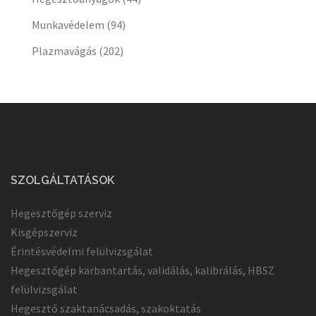
Munkavédelem
(94)
Plazmavágás
(202)
SZOLGÁLTATÁSOK
Hegesztőgép szerviz
Kisgépszerviz
Érintésvédelmi felülvizsgálat
Hegesztőgép karbantartás, validálás, kalibrálás, HBSZ
felülvizsgálat
Hegesztő szaktanácsadás, szakoktatás