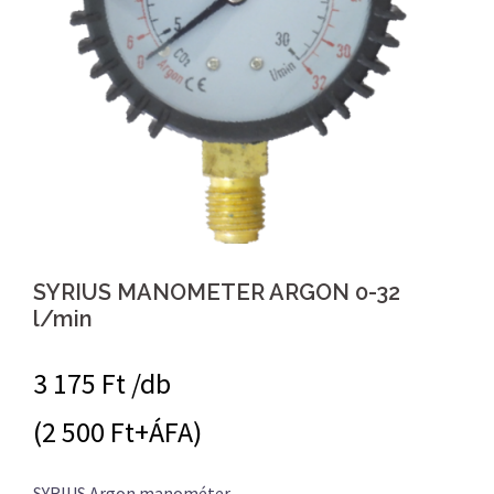
SYRIUS MANOMETER ARGON 0-32
l/min
3 175
Ft /db
(2 500 Ft+ÁFA)
SYRIUS Argon manométer.