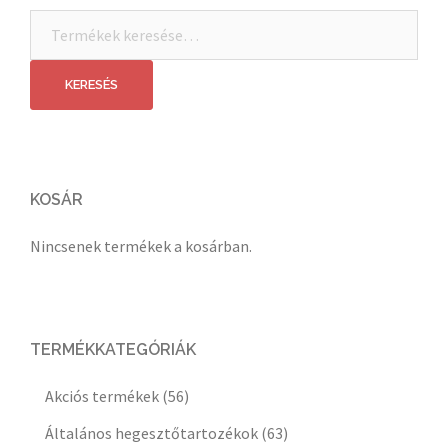
Keresés
a
következőre:
KERESÉS
KOSÁR
Nincsenek termékek a kosárban.
TERMÉKKATEGÓRIÁK
Akciós termékek
(56)
Általános hegesztőtartozékok
(63)