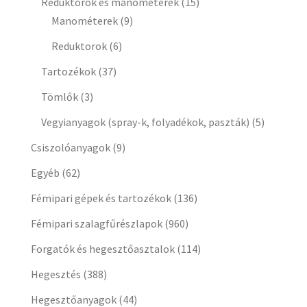
Reduktorok és manométerek
(15)
Manométerek
(9)
Reduktorok
(6)
Tartozékok
(37)
Tömlők
(3)
Vegyianyagok (spray-k, folyadékok, paszták)
(5)
Csiszolóanyagok
(9)
Egyéb
(62)
Fémipari gépek és tartozékok
(136)
Fémipari szalagfűrészlapok
(960)
Forgatók és hegesztőasztalok
(114)
Hegesztés
(388)
Hegesztőanyagok
(44)