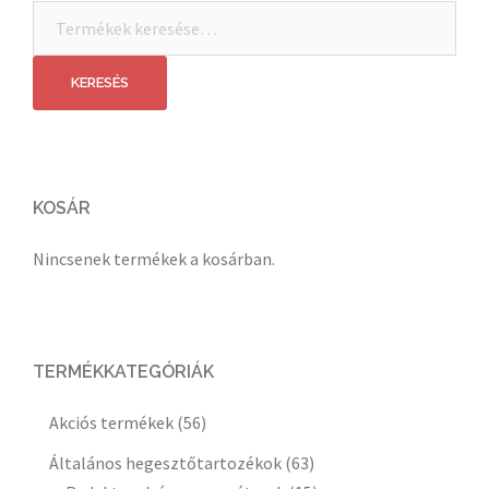
Keresés
a
következőre:
KERESÉS
KOSÁR
Nincsenek termékek a kosárban.
TERMÉKKATEGÓRIÁK
Akciós termékek
(56)
Általános hegesztőtartozékok
(63)