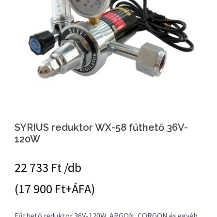
SYRIUS reduktor WX-58 fűthető 36V-
120W
22 733
Ft /db
(17 900 Ft+ÁFA)
Fűthető reduktor 36V-120W, ARGON, CORGON és egyéb