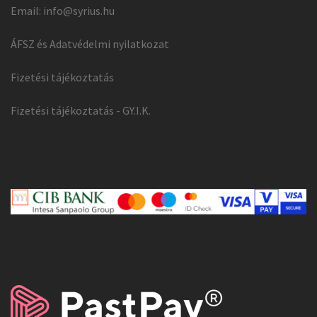
Email:
info@syrius.hu
ÁFSZ és Adatvédelmi nyilatkozat
Fizetési tájékoztatás
Fizetési tájékoztatás - GY.I.K.