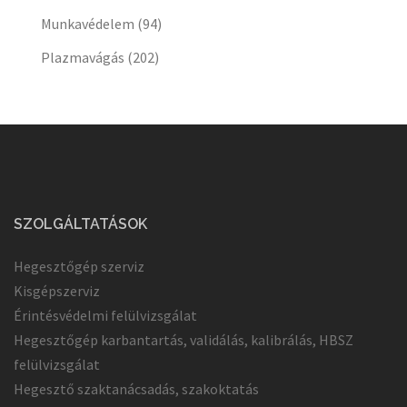
Munkavédelem
(94)
Plazmavágás
(202)
SZOLGÁLTATÁSOK
Hegesztőgép szerviz
Kisgépszerviz
Érintésvédelmi felülvizsgálat
Hegesztőgép karbantartás, validálás, kalibrálás, HBSZ
felülvizsgálat
Hegesztő szaktanácsadás, szakoktatás