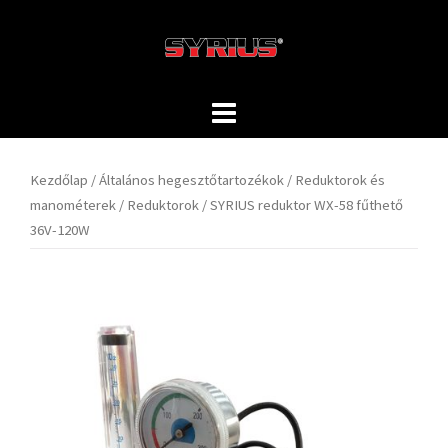
Skip
to
content
Kezdőlap
/
Általános hegesztőtartozékok
/
Reduktorok és
manométerek
/
Reduktorok
/ SYRIUS reduktor WX-58 fűthető
36V-120W