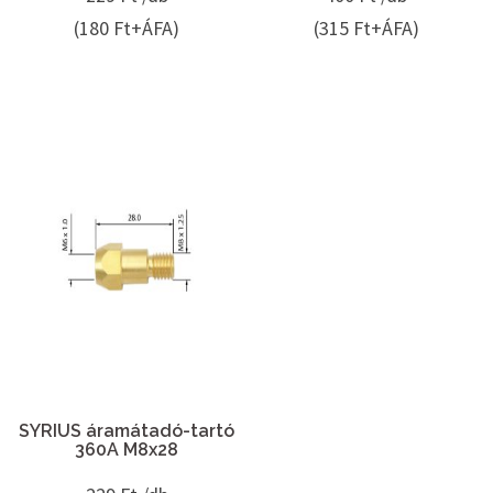
(180 Ft+ÁFA)
(315 Ft+ÁFA)
SYRIUS áramátadó-tartó
360A M8x28