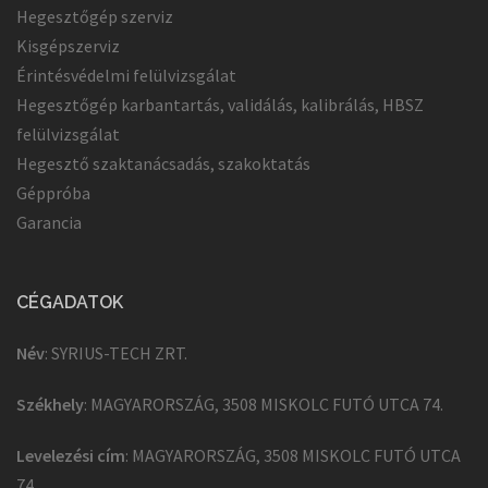
Hegesztőgép szerviz
Kisgépszerviz
Érintésvédelmi felülvizsgálat
Hegesztőgép karbantartás, validálás, kalibrálás, HBSZ
felülvizsgálat
Hegesztő szaktanácsadás, szakoktatás
Géppróba
Garancia
CÉGADATOK
Név
: SYRIUS-TECH ZRT.
Székhely
: MAGYARORSZÁG, 3508 MISKOLC FUTÓ UTCA 74.
Levelezési cím
: MAGYARORSZÁG, 3508 MISKOLC FUTÓ UTCA
74.