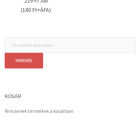
229
Ft /db
(180 Ft+ÁFA)
Keresés
a
következőre:
KERESÉS
KOSÁR
Nincsenek termékek a kosárban.