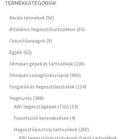
TERMÉKKATEGÓRIÁK
Akciós termékek
(56)
Általános hegesztőtartozékok
(63)
Csiszolóanyagok
(9)
Egyéb
(62)
Fémipari gépek és tartozékok
(136)
Fémipari szalagfűrészlapok
(960)
Forgatók és hegesztőasztalok
(114)
Hegesztés
(388)
AWI hegesztőgépek (TIG)
(13)
Füstelszívó berendezések
(4)
Hegesztőpisztoly tartozékok
(260)
AWI hegesztőpisztoly kopó-fogyó tartozékok