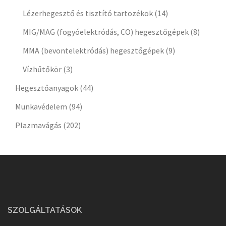
Lézerhegesztő és tisztító tartozékok
(14)
MIG/MAG (fogyóelektródás, CO) hegesztőgépek
(8)
MMA (bevontelektródás) hegesztőgépek
(9)
Vízhűtőkör
(3)
Hegesztőanyagok
(44)
Munkavédelem
(94)
Plazmavágás
(202)
SZOLGÁLTATÁSOK