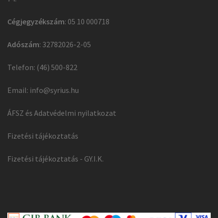
Cégjegyzékszám
: 05 10 000718
Adószám
: 32782026-2-05
Telefon: (46) 500-822
Email:
info@syrius.hu
ÁFSZ és Adatvédelmi nyilatkozat
Fizetési tájékoztatás
Fizetési tájékoztatás - GY.I.K.