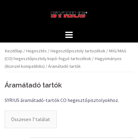
Skip
to
content
Kezdőlap
/
Hegesztés
/
Hegesztőpisztoly tartozékok
/
MIG/MAG
(CO) hegesztőpisztoly kopó-fogyó tartozékok
/
Hagyományos
(Biznzel kompatibilis)
/ Áramátadó tartók
Áramátadó tartók
SYRIUS áramátadó-tartók CO hegesztőpisztolyokhoz.
Összesen 7 találat