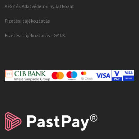
ÁFSZ és Adatvédelmi nyilatkozat
Fizetési tájékoztatás
Fizetési tájékoztatás - GY.I.K.