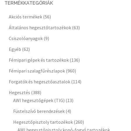
TERMÉKKATEGÓRIÁK
Akciós termékek
(56)
Általános hegesztőtartozékok
(63)
Csiszolóanyagok
(9)
Egyéb
(62)
Fémipari gépek és tartozékok
(136)
Fémipari szalagfűrészlapok
(960)
Forgatók és hegesztőasztalok
(114)
Hegesztés
(388)
AWI hegesztőgépek (TIG)
(13)
Füstelszívó berendezések
(4)
Hegesztőpisztoly tartozékok
(260)
AWI hegesztőpisztoly kopó-fogyó tartozékok