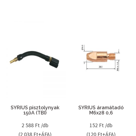
SYRIUS pisztolynyak
SYRIUS áramátadó
150A (TBI)
M6x28 0,6
2 588
Ft /db
152
Ft /db
(2 038 Ft+ÁFA)
(120 Ft+ÁFA)