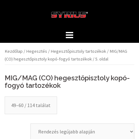
Skip
to
content
Kezdőlap
/
Hegesztés
/
Hegesztőpisztoly tartozékok
/
MIG/MAG
(CO) hegesztőpisztoly kopó-fogyó tartozékok
/ 5. oldal
MIG/MAG (CO) hegesztőpisztoly kopó-
fogyó tartozékok
49–60 / 114 találat