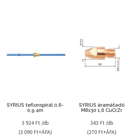
SYRIUS teflonspirál 0,6-
SYRIUS áramátadó
0,9 4m
M8x30 1,6 CuCrZr
3 924
Ft /db
343
Ft /db
(3 090 Ft+ÁFA)
(270 Ft+ÁFA)