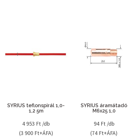
SYRIUS teflonspirál 1,0-
SYRIUS áramátadó
1,2 5m
M6x25 1,0
4 953
Ft /db
94
Ft /db
(3 900 Ft+ÁFA)
(74 Ft+ÁFA)