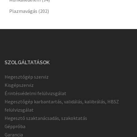
Plazmavágás
(202)
SZOLGÁLTATÁSOK
Hegesztőgép szerviz
Kisgépszerviz
Érintésvédelmi felülvizsgálat
Hegesztőgép karbantartás, validálás, kalibrálás, HBSZ
felülvizsgálat
Hegesztő szaktanácsadás, szakoktatás
Géppróba
Garancia