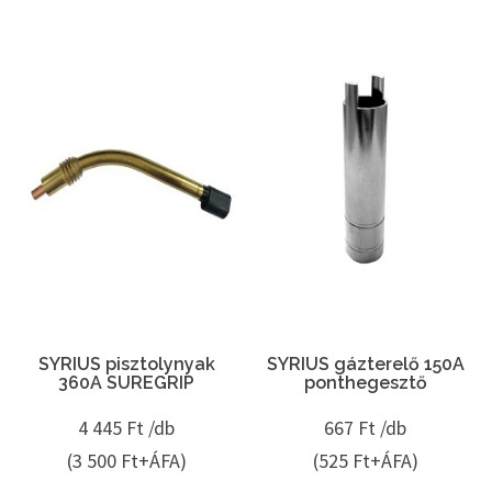
SYRIUS pisztolynyak
SYRIUS gázterelő 150A
360A SUREGRIP
ponthegesztő
4 445
Ft /db
667
Ft /db
(3 500 Ft+ÁFA)
(525 Ft+ÁFA)