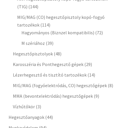
(TIG)
(144)
MIG/MAG (CO) hegesztőpisztoly kopó-fogyó
tartozékok
(114)
Hagyományos (Biznzel kompatibilis)
(72)
M szériához
(39)
Hegesztőpisztolyok
(48)
Karosszéria és Ponthegesztő gépek
(29)
Lézerhegesztő és tisztító tartozékok
(14)
MIG/MAG (fogyóelektródás, CO) hegesztőgépek
(8)
MMA (bevontelektródás) hegesztőgépek
(9)
Vízhűtőkör
(3)
Hegesztőanyagok
(44)
Munkavédelem
(94)