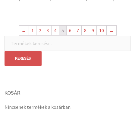
←
1
2
3
4
5
6
7
8
9
10
→
Keresés
a
következőre:
KERESÉS
KOSÁR
Nincsenek termékek a kosárban.