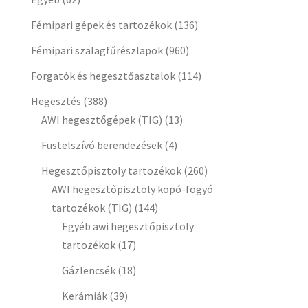
Fémipari gépek és tartozékok
(136)
Fémipari szalagfűrészlapok
(960)
Forgatók és hegesztőasztalok
(114)
Hegesztés
(388)
AWI hegesztőgépek (TIG)
(13)
Füstelszívó berendezések
(4)
Hegesztőpisztoly tartozékok
(260)
AWI hegesztőpisztoly kopó-fogyó
tartozékok (TIG)
(144)
Egyéb awi hegesztőpisztoly
tartozékok
(17)
Gázlencsék
(18)
Kerámiák
(39)