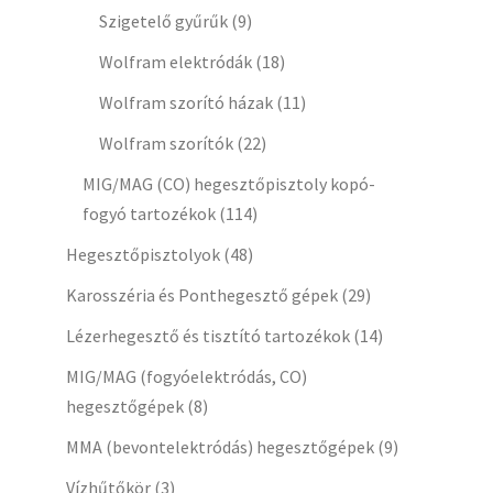
Szigetelő gyűrűk
(9)
Wolfram elektródák
(18)
Wolfram szorító házak
(11)
Wolfram szorítók
(22)
MIG/MAG (CO) hegesztőpisztoly kopó-
fogyó tartozékok
(114)
Hegesztőpisztolyok
(48)
Karosszéria és Ponthegesztő gépek
(29)
Lézerhegesztő és tisztító tartozékok
(14)
MIG/MAG (fogyóelektródás, CO)
hegesztőgépek
(8)
MMA (bevontelektródás) hegesztőgépek
(9)
Vízhűtőkör
(3)