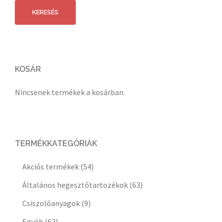
következőre:
KERESÉS
KOSÁR
Nincsenek termékek a kosárban.
TERMÉKKATEGÓRIÁK
Akciós termékek
(54)
Általános hegesztőtartozékok
(63)
Csiszolóanyagok
(9)
Egyéb
(62)