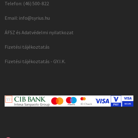
Telefon: (46) 500-822
Email:
info@syrius.hu
ÁFSZ és Adatvédelmi nyilatkozat
Fizetési tájékoztatás
Fizetési tájékoztatás - GY.I.K.