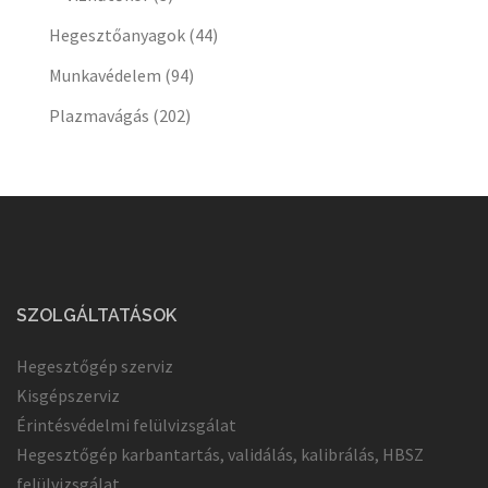
Hegesztőanyagok
(44)
Munkavédelem
(94)
Plazmavágás
(202)
SZOLGÁLTATÁSOK
Hegesztőgép szerviz
Kisgépszerviz
Érintésvédelmi felülvizsgálat
Hegesztőgép karbantartás, validálás, kalibrálás, HBSZ
felülvizsgálat